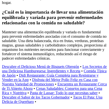
hogar.
¿Cuál es la importancia de llevar una alimentación
equilibrada y variada para prevenir enfermedades
relacionadas con la comida no saludable?
Mantener una alimentación equilibrada y variada es fundamental
para prevenir enfermedades asociadas con el consumo de comida no
saludable. Una dieta balanceada, rica en frutas, verduras, proteínas
magras, grasas saludables y carbohidratos complejos, proporciona al
organismo los nutrientes necesarios para funcionar correctamente y
fortalecer el sistema inmunológico, reduciendo así el riesgo de
padecer enfermedades crónicas.
Descubre el Delicioso Menú de Bisquets Obregón
•
Los Secretos de
una Deliciosa Hamburguesa: Ingredientes y Receta
•
Comida Típica
de Japón
•
Didi Restaurante: Guía Completa para Registrarse y
Vender en la App
•
Disfruta del Mejor Pollo Feliz en Casa con
Nuestra Variedad de Promociones
•
Encuentra un Restaurante Cerca
de Ti Abierto Ahora
•
Cenas Saludables: Consejos para una Cena
Rica y Nutritiva
•
Pasta de Lassar: Todo lo que necesitas saber
•
Descubre el Sabor de los Tacos Gobernador
•
Tacos El Pata: Una
Delicia de Querétaro
•