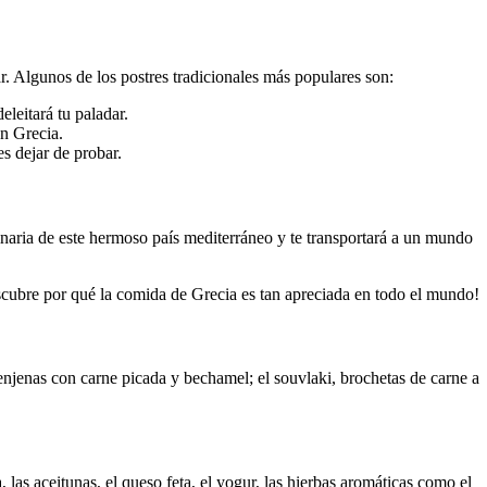
r. Algunos de los postres tradicionales más populares son:
leitará tu paladar.
en Grecia.
s dejar de probar.
linaria de este hermoso país mediterráneo y te transportará a un mundo
Descubre por qué la comida de Grecia es tan apreciada en todo el mundo!
renjenas con carne picada y bechamel; el souvlaki, brochetas de carne a
 las aceitunas, el queso feta, el yogur, las hierbas aromáticas como el