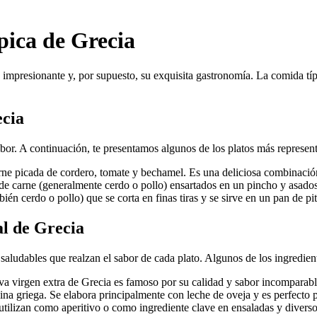
pica de Grecia
a impresionante y, por supuesto, su exquisita gastronomía. La comida típ
ecia
abor. A continuación, te presentamos algunos de los platos más represen
rne picada de cordero, tomate y bechamel. Es una deliciosa combinación 
 carne (generalmente cerdo o pollo) ensartados en un pincho y asados a l
ién cerdo o pollo) que se corta en finas tiras y se sirve en un pan de pi
al de Grecia
 saludables que realzan el sabor de cada plato. Algunos de los ingredie
oliva virgen extra de Grecia es famoso por su calidad y sabor incomparabl
ina griega. Se elabora principalmente con leche de oveja y es perfecto 
utilizan como aperitivo o como ingrediente clave en ensaladas y diverso