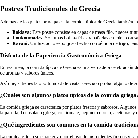
Postres Tradicionales de Grecia
Además de los platos principales, la comida típica de Grecia también in
Baklava:
Este postre consiste en capas de masa filo, nueces trit
Loukoumades:
Son unas bolitas fritas y bañadas en miel, con sa
Ravani:
Un bizcocho esponjoso hecho con sémola de trigo, bañad
Disfruta de la Experiencia Gastronómica Griega
En resumen, la comida típica de Grecia es una verdadera celebración de s
de aromas y sabores únicos.
Así que, si tienes la oportunidad de visitar Grecia o probar alguno de 
¿Cuáles son algunos platos típicos de la comida griega
La comida griega se caracteriza por platos frescos y sabrosos. Algunos 
la parrilla; la ensalada griega, con tomate, pepino, cebolla, aceitunas y 
¿Qué ingredientes son comunes en la comida tradicion
La comida griega se caracteriza por el uso de ingredientes frescos y sal