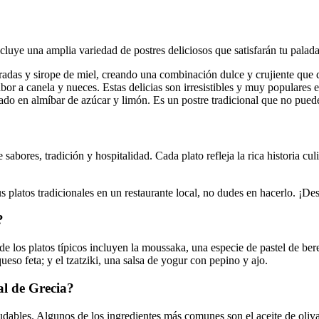
cluye una amplia variedad de postres deliciosos que satisfarán tu palada
uradas y sirope de miel, creando una combinación dulce y crujiente que de
bor a canela y nueces. Estas delicias son irresistibles y muy populares 
o en almíbar de azúcar y limón. Es un postre tradicional que no puede
abores, tradición y hospitalidad. Cada plato refleja la rica historia cu
sus platos tradicionales en un restaurante local, no dudes en hacerlo. ¡
?
de los platos típicos incluyen la moussaka, una especie de pastel de be
queso feta; y el tzatziki, una salsa de yogur con pepino y ajo.
al de Grecia?
udables. Algunos de los ingredientes más comunes son el aceite de oliva,