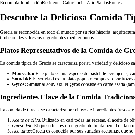
Economía
Iluminación
Residencia
Calor
Cocina
Arte
Plantas
Energía
Descubre la Deliciosa Comida Tí
Grecia es reconocida en todo el mundo por su rica historia, arquitectur
tradicionales y frescos ingredientes mediterráneos.
Platos Representativos de la Comida de Gr
La comida típica de Grecia se caracteriza por su variedad y delicioso s
Moussaka:
Este plato es una especie de pastel de berenjenas, ca
Souvlaki:
El souvlaki es un plato popular compuesto por trozos de
Gyros:
Similar al souvlaki, el gyros consiste en carne asada (tamb
Ingredientes Clave de la Comida Tradicion
La comida de Grecia se caracteriza por el uso de ingredientes frescos y
Aceite de oliva:
Utilizado en casi todas las recetas, el aceite de 
Queso feta:
El queso feta es un ingrediente fundamental en la coc
Aceitunas:
Grecia es conocida por sus variadas aceitunas, que se 