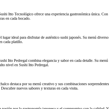
ushi Itto Tecnológico ofrece una experiencia gastronómica única. Con 
turas en cada bocado.
s el lugar ideal para disfrutar de auténtico sushi japonés. Su menú dive
n cada platillo.
shi Itto Pedregal combina elegancia y sabor en cada detalle. Su menú 
lto nivel en Sushi Itto Pedregal.
chalco destaca por su menú creativo y sus combinaciones sorprendentes. 
Descubre nuevos sabores y texturas en cada visita.
a pasión por la gastronomía japonesa y el compromiso con la calidad. Ya