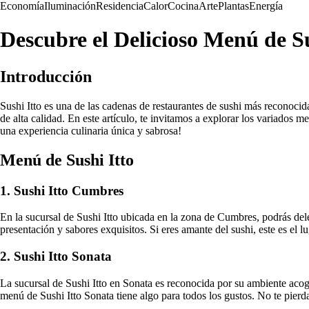
Economía
Iluminación
Residencia
Calor
Cocina
Arte
Plantas
Energía
Descubre el Delicioso Menú de Su
Introducción
Sushi Itto es una de las cadenas de restaurantes de sushi más reconocid
de alta calidad. En este artículo, te invitamos a explorar los variados 
una experiencia culinaria única y sabrosa!
Menú de Sushi Itto
1. Sushi Itto Cumbres
En la sucursal de Sushi Itto ubicada en la zona de Cumbres, podrás delei
presentación y sabores exquisitos. Si eres amante del sushi, este es el lug
2. Sushi Itto Sonata
La sucursal de Sushi Itto en Sonata es reconocida por su ambiente aco
menú de Sushi Itto Sonata tiene algo para todos los gustos. No te pierd