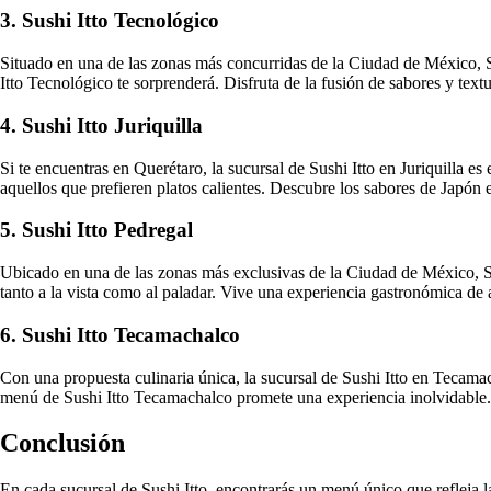
3. Sushi Itto Tecnológico
Situado en una de las zonas más concurridas de la Ciudad de México, S
Itto Tecnológico te sorprenderá. Disfruta de la fusión de sabores y tex
4. Sushi Itto Juriquilla
Si te encuentras en Querétaro, la sucursal de Sushi Itto en Juriquilla e
aquellos que prefieren platos calientes. Descubre los sabores de Japón e
5. Sushi Itto Pedregal
Ubicado en una de las zonas más exclusivas de la Ciudad de México, Su
tanto a la vista como al paladar. Vive una experiencia gastronómica de a
6. Sushi Itto Tecamachalco
Con una propuesta culinaria única, la sucursal de Sushi Itto en Tecama
menú de Sushi Itto Tecamachalco promete una experiencia inolvidable. 
Conclusión
En cada sucursal de Sushi Itto, encontrarás un menú único que refleja l