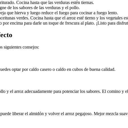
riturado. Cocina hasta que las verduras estén tiernas.
ne de los sabores de las verduras y el pollo.
Deja que hierva y luego reduce el fuego para cocinar a fuego lento.
ceitunas verdes. Cocina hasta que el arroz esté tierno y los vegetales es
 por encima para darle un toque de frescura al plato. ¡Listo para disfrut
fecto
os siguientes consejos:
 Puedes optar por caldo casero o caldo en cubos de buena calidad.
pollo y el arroz adecuadamente para potenciar los sabores. El comino y e
e puede liberar el almidón y volver el arroz pegajoso. Mejor mezcla su