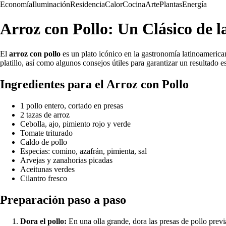
Economía
Iluminación
Residencia
Calor
Cocina
Arte
Plantas
Energía
Arroz con Pollo: Un Clásico de l
El
arroz con pollo
es un plato icónico en la gastronomía latinoamericana
platillo, así como algunos consejos útiles para garantizar un resultado e
Ingredientes para el Arroz con Pollo
1 pollo entero, cortado en presas
2 tazas de arroz
Cebolla, ajo, pimiento rojo y verde
Tomate triturado
Caldo de pollo
Especias: comino, azafrán, pimienta, sal
Arvejas y zanahorias picadas
Aceitunas verdes
Cilantro fresco
Preparación paso a paso
Dora el pollo:
En una olla grande, dora las presas de pollo prev