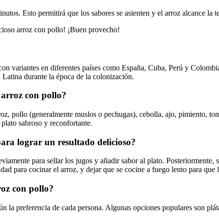
utos. Esto permitirá que los sabores se asienten y el arroz alcance la te
icioso arroz con pollo! ¡Buen provecho!
, con variantes en diferentes países como España, Cuba, Perú y Colombia
 Latina durante la época de la colonización.
 arroz con pollo?
roz, pollo (generalmente muslos o pechugas), cebolla, ajo, pimiento, tom
plato sabroso y reconfortante.
para lograr un resultado delicioso?
eviamente para sellar los jugos y añadir sabor al plato. Posteriormente, 
idad para cocinar el arroz, y dejar que se cocine a fuego lento para qu
oz con pollo?
n la preferencia de cada persona. Algunas opciones populares son plátan